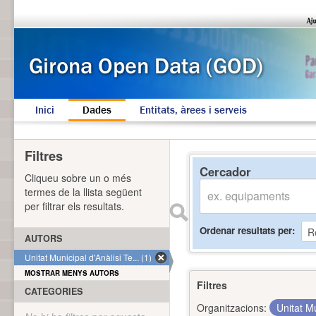
Inici
Dades
Entitats, àrees i serveis
Filtres
Cercador
Cliqueu sobre un o més
termes de la llista següent
per filtrar els resultats.
Ordenar resultats per
AUTORS
Unitat Municipal d'Anàlisi Te... (1)
MOSTRAR MENYS AUTORS
Filtres
CATEGORIES
Organitzacions:
Unitat Mu