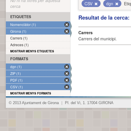
No hi ha filtres per aquesta
CSV
dgn
Eti
cerca
Resultat de la cerca
ETIQUETES
Nomenclàtor (1)
Girona (1)
Carrers
Carrers (1)
Carrers del municipi.
Adreces (1)
MOSTRAR MENYS ETIQUETES
FORMATS
dgn (1)
ZIP (1)
PDF (1)
CSV (1)
MOSTRAR MENYS FORMATS
© 2013 Ajuntament de Girona
|
Pl. del Vi, 1. 17004 GIRONA