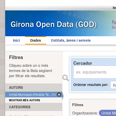
Inici
Dades
Entitats, àrees i serveis
Filtres
Cercador
Cliqueu sobre un o més
termes de la llista següent
per filtrar els resultats.
Ordenar resultats per
AUTORS
Unitat Municipal d'Anàlisi Te... (1)
MOSTRAR MÉS AUTORS
Filtres
CATEGORIES
Organitzacions:
Unitat Mu