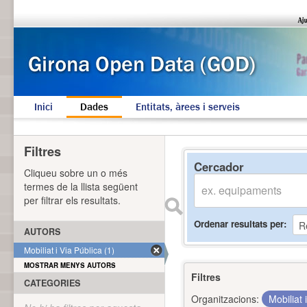
Inici
Dades
Entitats, àrees i serveis
Filtres
Cercador
Cliqueu sobre un o més
termes de la llista següent
per filtrar els resultats.
Ordenar resultats per
AUTORS
Mobiliat i Via Pública (1)
MOSTRAR MENYS AUTORS
Filtres
CATEGORIES
Organitzacions:
Mobiliat 