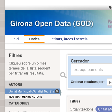
Inici
Dades
Entitats, àrees i serveis
Filtres
Cercador
Cliqueu sobre un o més
termes de la llista següent
per filtrar els resultats.
Ordenar resultats per
AUTORS
Unitat Municipal d'Anàlisi Te... (1)
MOSTRAR MENYS AUTORS
Filtres
CATEGORIES
Organitzacions:
Unitat Mu