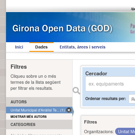
Inici
Dades
Entitats, àrees i serveis
Filtres
Cercador
Cliqueu sobre un o més
termes de la llista següent
per filtrar els resultats.
Ordenar resultats per
AUTORS
Unitat Municipal d'Anàlisi Te... (1)
MOSTRAR MÉS AUTORS
Filtres
CATEGORIES
Organitzacions:
Unitat Mu