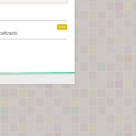
CSV
alització.