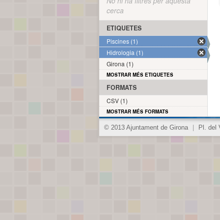
No hi ha filtres per aquesta
cerca
ETIQUETES
Piscines (1)
Hidrologia (1)
Girona (1)
MOSTRAR MÉS ETIQUETES
FORMATS
CSV (1)
MOSTRAR MÉS FORMATS
© 2013 Ajuntament de Girona
|
Pl. del