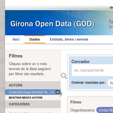
Inici
Dades
Entitats, àrees i serveis
Filtres
Cercador
Cliqueu sobre un o més
termes de la llista següent
per filtrar els resultats.
Ordenar resultats per
AUTORS
Unitat Municipal d'Anàlisi Te... (1)
MOSTRAR MENYS AUTORS
Filtres
CATEGORIES
Organitzacions:
Unitat Mu