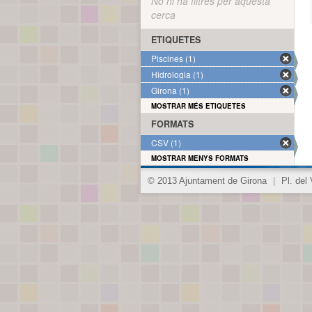
No hi ha filtres per aquesta
cerca
ETIQUETES
Piscines (1)
Hidrologia (1)
Girona (1)
MOSTRAR MÉS ETIQUETES
FORMATS
CSV (1)
MOSTRAR MENYS FORMATS
© 2013 Ajuntament de Girona
|
Pl. del