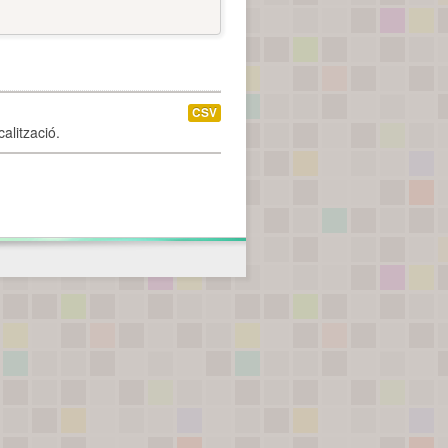
CSV
alització.