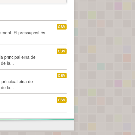
CSV
tament. El pressupost és
CSV
a principal eina de
de la...
CSV
 principal eina de
de la...
CSV