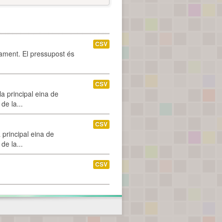
CSV
tament. El pressupost és
CSV
a principal eina de
de la...
CSV
 principal eina de
de la...
CSV