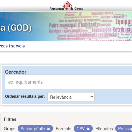
rees i serveis
Cercador
Ordenar resultats per
Filtres
Grups:
Sector públic
Formats:
CSV
Etiquetes:
Pressu