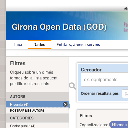
Inici
Dades
Entitats, àrees i serveis
Filtres
Cercador
Cliqueu sobre un o més
termes de la llista següent
per filtrar els resultats.
Ordenar resultats per
AUTORS
Hisenda (4)
MOSTRAR MÉS AUTORS
Filtres
CATEGORIES
Organitzacions:
Hisenda
Sector públic (4)