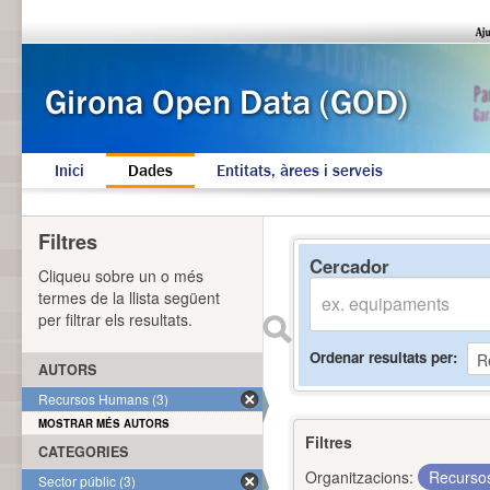
Inici
Dades
Entitats, àrees i serveis
Filtres
Cercador
Cliqueu sobre un o més
termes de la llista següent
per filtrar els resultats.
Ordenar resultats per
AUTORS
Recursos Humans (3)
MOSTRAR MÉS AUTORS
Filtres
CATEGORIES
Organitzacions:
Recurs
Sector públic (3)