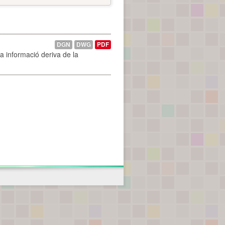
DGN
DWG
PDF
La informació deriva de la