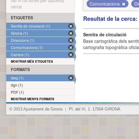
No hi ha filtres per aquesta
Comunicacions
Di
cerca
Resultat de la cerca
ETIQUETES
Sentits de circulació (1)
Girona (1)
Sentits de circulació
Direccions (1)
Base cartogràfica dels sentit
cartografia topogràfica ofici
Comunicacions (1)
Carrers (1)
MOSTRAR MÉS ETIQUETES
FORMATS
dwg (1)
dgn (1)
PDF (1)
MOSTRAR MENYS FORMATS
© 2013 Ajuntament de Girona
|
Pl. del Vi, 1. 17004 GIRONA