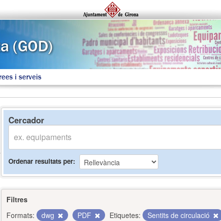
rees i serveis
Cercador
Ordenar resultats per
Filtres
Formats:
dwg
PDF
Etiquetes:
Sentits de circulació