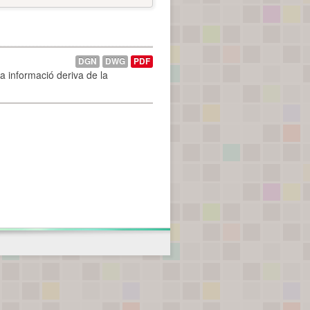
DGN
DWG
PDF
La informació deriva de la