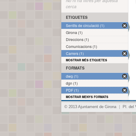
No hi ha filtres per aquesta
cerca
ETIQUETES
Sentits de circulació (1)
Girona (1)
Direccions (1)
Comunicacions (1)
Carrers (1)
MOSTRAR MÉS ETIQUETES
FORMATS
dwg (1)
dgn (1)
PDF (1)
MOSTRAR MENYS FORMATS
© 2013 Ajuntament de Girona
|
Pl. del