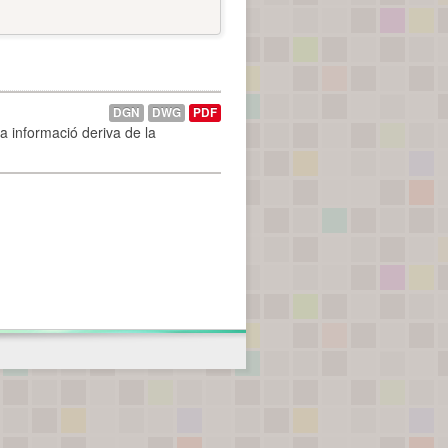
DGN
DWG
PDF
La informació deriva de la