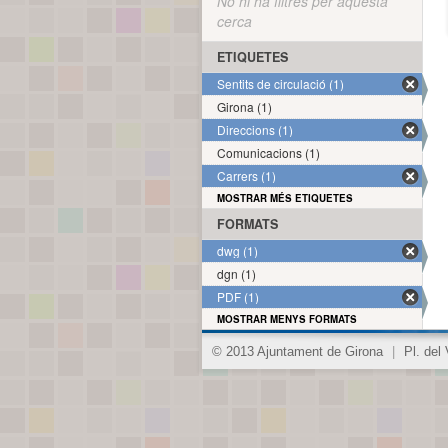
No hi ha filtres per aquesta
cerca
ETIQUETES
Sentits de circulació (1)
Girona (1)
Direccions (1)
Comunicacions (1)
Carrers (1)
MOSTRAR MÉS ETIQUETES
FORMATS
dwg (1)
dgn (1)
PDF (1)
MOSTRAR MENYS FORMATS
© 2013 Ajuntament de Girona
|
Pl. del