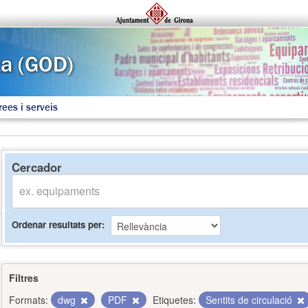
rees i serveis
Cercador
Ordenar resultats per
Filtres
Formats:
dwg
PDF
Etiquetes:
Sentits de circulació