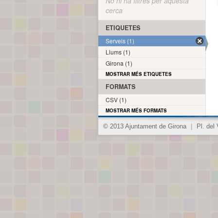
No hi ha filtres per aquesta
cerca
ETIQUETES
Serveis (1)
Llums (1)
Girona (1)
MOSTRAR MÉS ETIQUETES
FORMATS
CSV (1)
MOSTRAR MÉS FORMATS
© 2013 Ajuntament de Girona
|
Pl. del