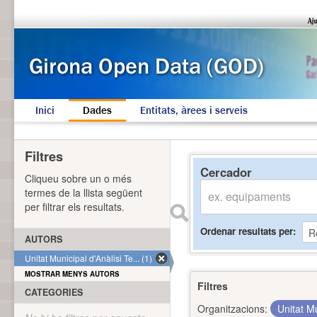
Inici
Dades
Entitats, àrees i serveis
Filtres
Cercador
Cliqueu sobre un o més
termes de la llista següent
per filtrar els resultats.
Ordenar resultats per
AUTORS
Unitat Municipal d'Anàlisi Te... (1)
MOSTRAR MENYS AUTORS
Filtres
CATEGORIES
Organitzacions:
Unitat Mu