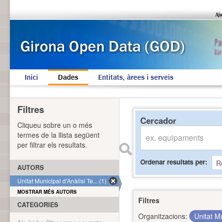
Inici
Dades
Entitats, àrees i serveis
Filtres
Cercador
Cliqueu sobre un o més
termes de la llista següent
per filtrar els resultats.
Ordenar resultats per
AUTORS
Unitat Municipal d'Anàlisi Te... (1)
MOSTRAR MÉS AUTORS
Filtres
CATEGORIES
Organitzacions:
Unitat Mu