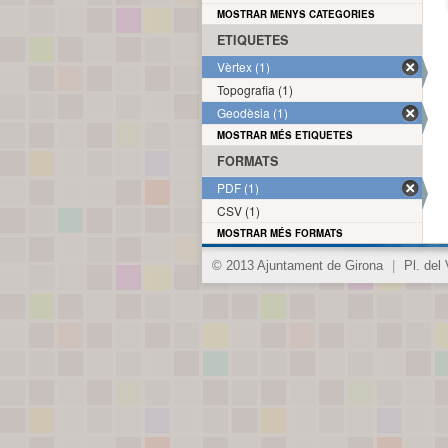
MOSTRAR MENYS CATEGORIES
ETIQUETES
Vèrtex (1)
Topografia (1)
Geodèsia (1)
MOSTRAR MÉS ETIQUETES
FORMATS
PDF (1)
CSV (1)
MOSTRAR MÉS FORMATS
© 2013 Ajuntament de Girona
|
Pl. del