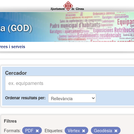
rees i serveis
Cercador
Ordenar resultats per
Filtres
Formats:
PDF
Etiquetes:
Vèrtex
Geodèsia