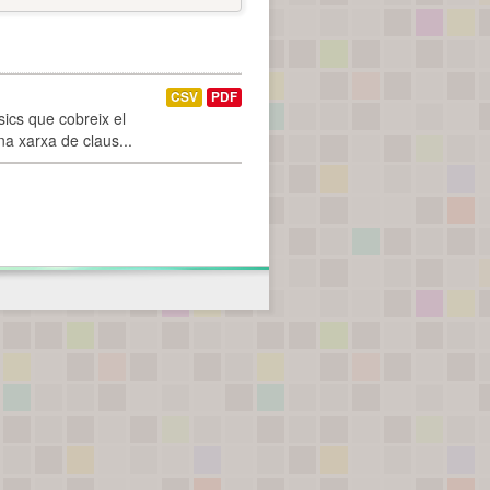
CSV
PDF
ics que cobreix el
na xarxa de claus...