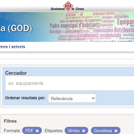
rees i serveis
Cercador
Ordenar resultats per
Filtres
Formats:
PDF
Etiquetes:
Vèrtex
Geodèsia