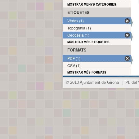
MOSTRAR MENYS CATEGORIES
ETIQUETES
Vèrtex (1)
Topografia (1)
Geodèsia (1)
MOSTRAR MÉS ETIQUETES
FORMATS
PDF (1)
CSV (1)
MOSTRAR MÉS FORMATS
© 2013 Ajuntament de Girona
|
Pl. del