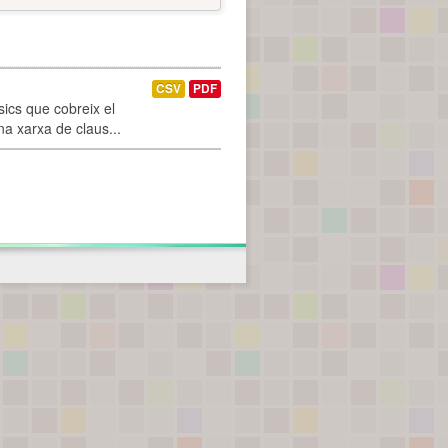
CSV
PDF
ics que cobreix el
na xarxa de claus...