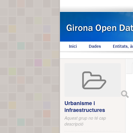
Inici
Dades
Entitats, à
Urbanisme i
infraestructures
Aquest grup no té cap
descripció