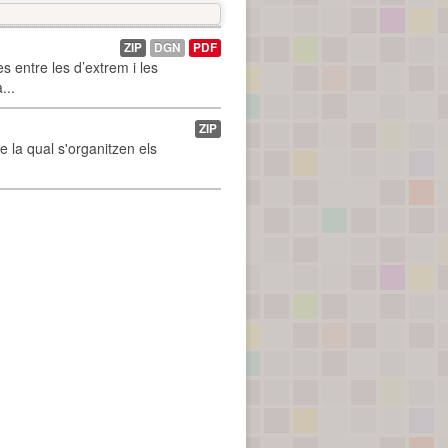
ZIP
DGN
PDF
 entre les d’extrem i les
...
ZIP
de la qual s'organitzen els