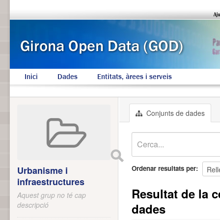
Inici
Dades
Entitats, àrees i serveis
Conjunts de dades
Ordenar resultats per
Urbanisme i
infraestructures
Resultat de la c
Aquest grup no té cap
descripció
dades