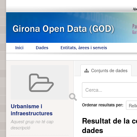
Inici
Dades
Entitats, àrees i serveis
Conjunts de dades
Ordenar resultats per
Urbanisme i
infraestructures
Resultat de la c
Aquest grup no té cap
descripció
dades