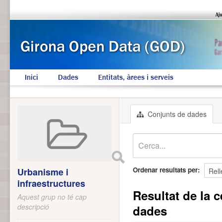
Inici
Dades
Entitats, àrees i serveis
Conjunts de dades
Ordenar resultats per
Urbanisme i
infraestructures
Resultat de la c
Aquest grup no té cap
descripció
dades