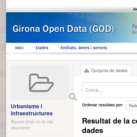
Inici
Dades
Entitats, àrees i serveis
Conjunts de dades
Ordenar resultats per
Urbanisme i
infraestructures
Resultat de la c
Aquest grup no té cap
descripció
dades