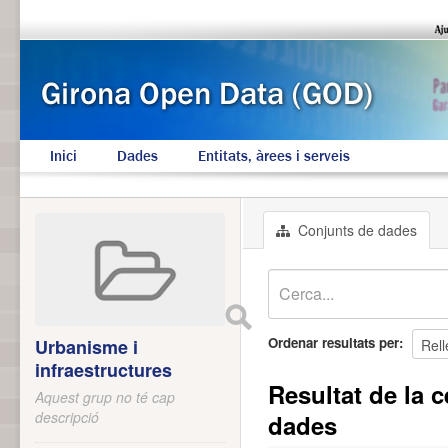
Inici
Dades
Entitats, àrees i serveis
Conjunts de dades
Ordenar resultats per
Urbanisme i
infraestructures
Resultat de la c
Aquest grup no té cap
descripció
dades