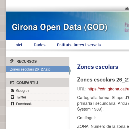
Inici
Dades
Entitats, àrees i serveis
RECURSOS
Zones escolars
Zones escolars 26_27.zip
Zones escolars 26_27
COMPARTIU
URL:
https://cdn.girona.cat
Google+
Twitter
Cartografia format Shape d'
primària i secundària. Arxi
Facebook
System 1989).
Contingut:
ZONA: Número de la zona e