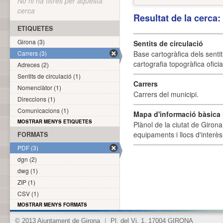
No hi ha filtres per aquesta
cerca
Resultat de la cerca
ETIQUETES
Girona (3)
Sentits de circulació
Carrers (3)
Base cartogràfica dels sentit
cartografia topogràfica ofici
Adreces (2)
Sentits de circulació (1)
Carrers
Nomenclàtor (1)
Carrers del municipi.
Direccions (1)
Comunicacions (1)
Mapa d'informació bàsica i
MOSTRAR MENYS ETIQUETES
Plànol de la ciutat de Girona
equipaments i llocs d'interès 
FORMATS
PDF (3)
dgn (2)
dwg (1)
ZIP (1)
CSV (1)
MOSTRAR MENYS FORMATS
© 2013 Ajuntament de Girona
|
Pl. del Vi, 1. 17004 GIRONA