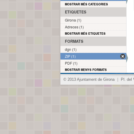
MOSTRAR MÉS CATEGORIES
ETIQUETES
Girona (1)
Adreces (1)
MOSTRAR MÉS ETIQUETES
FORMATS
dgn (1)
ZIP (1)
PDF (1)
MOSTRAR MENYS FORMATS
© 2013 Ajuntament de Girona
|
Pl. del