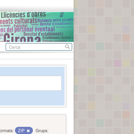
ormats:
ZIP
Grups: