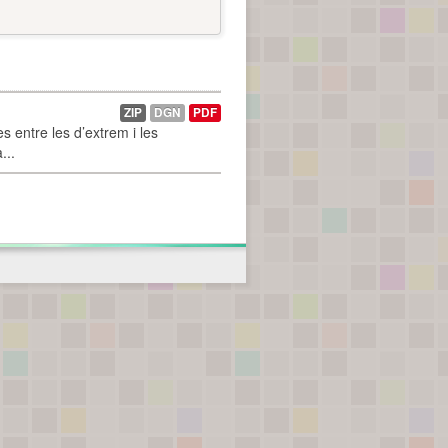
ZIP
DGN
PDF
 entre les d’extrem i les
...