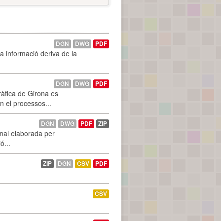
DGN
DWG
PDF
La informació deriva de la
DGN
DWG
PDF
ràfica de Girona es
n el processos...
DGN
DWG
PDF
ZIP
onal elaborada per
ó...
ZIP
DGN
CSV
PDF
CSV