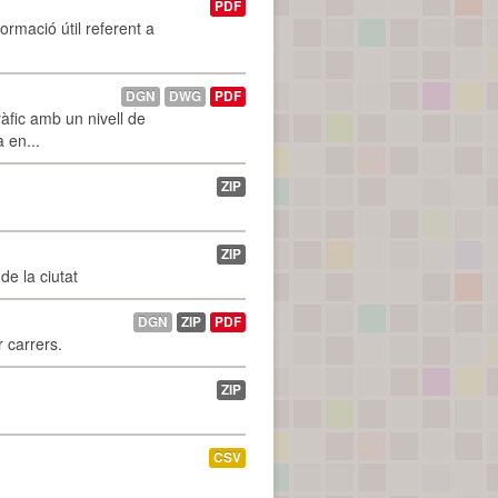
PDF
ormació útil referent a
DGN
DWG
PDF
àfic amb un nivell de
a en...
ZIP
ZIP
de la ciutat
DGN
ZIP
PDF
r carrers.
ZIP
CSV