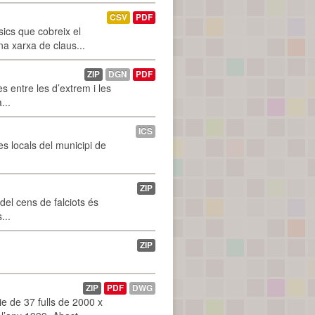
CSV
PDF
ics que cobreix el
na xarxa de claus...
ZIP
DGN
PDF
 entre les d’extrem i les
...
ICS
es locals del municipi de
ZIP
 del cens de falciots és
...
ZIP
ZIP
PDF
DWG
 de 37 fulls de 2000 x