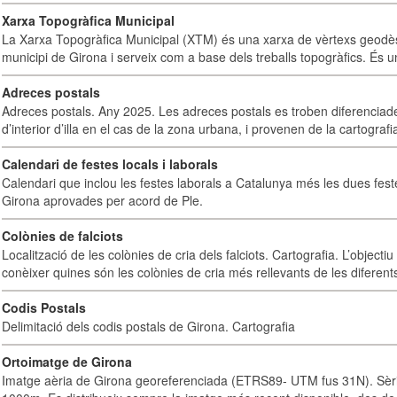
Xarxa Topogràfica Municipal
La Xarxa Topogràfica Municipal (XTM) és una xarxa de vèrtexs geodès
municipi de Girona i serveix com a base dels treballs topogràfics. És u
Adreces postals
Adreces postals. Any 2025. Les adreces postals es troben diferenciades
d’interior d’illa en el cas de la zona urbana, i provenen de la cartografia
Calendari de festes locals i laborals
Calendari que inclou les festes laborals a Catalunya més les dues fest
Girona aprovades per acord de Ple.
Colònies de falciots
Localització de les colònies de cria dels falciots. Cartografia. L’objectiu
conèixer quines són les colònies de cria més rellevants de les diferents
Codis Postals
Delimitació dels codis postals de Girona. Cartografia
Ortoimatge de Girona
Imatge aèria de Girona georeferenciada (ETRS89- UTM fus 31N). Sèrie