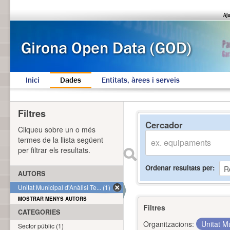
Inici
Dades
Entitats, àrees i serveis
Filtres
Cercador
Cliqueu sobre un o més
termes de la llista següent
per filtrar els resultats.
Ordenar resultats per
AUTORS
Unitat Municipal d'Anàlisi Te... (1)
MOSTRAR MENYS AUTORS
Filtres
CATEGORIES
Organitzacions:
Unitat Mu
Sector públic (1)