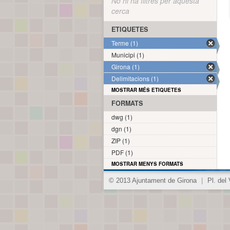
No hi ha filtres per aquesta
cerca
ETIQUETES
Terme (1)
Municipi (1)
Girona (1)
Delimitacions (1)
MOSTRAR MÉS ETIQUETES
FORMATS
dwg (1)
dgn (1)
ZIP (1)
PDF (1)
MOSTRAR MENYS FORMATS
© 2013 Ajuntament de Girona
|
Pl. del