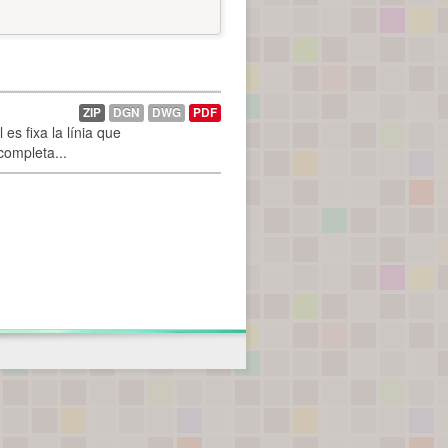
ZIP
DGN
DWG
PDF
es fixa la línia que
 completa...