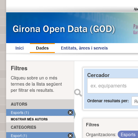
Inici
Dades
Entitats, àrees i serveis
Filtres
Cercador
Cliqueu sobre un o més
termes de la llista següent
per filtrar els resultats.
Ordenar resultats per
AUTORS
Esports (1)
MOSTRAR MÉS AUTORS
Filtres
CATEGORIES
Organitzacions:
Esports
Esport (1)