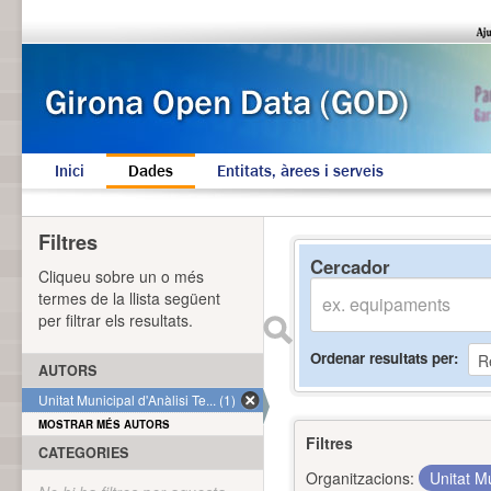
Inici
Dades
Entitats, àrees i serveis
Filtres
Cercador
Cliqueu sobre un o més
termes de la llista següent
per filtrar els resultats.
Ordenar resultats per
AUTORS
Unitat Municipal d'Anàlisi Te... (1)
MOSTRAR MÉS AUTORS
Filtres
CATEGORIES
Organitzacions:
Unitat Mu