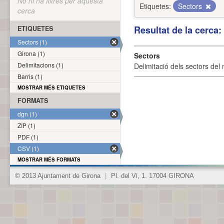
No hi ha filtres per aquesta
Etiquetes:
Sectors
cerca
Resultat de la cerca
ETIQUETES
Sectors (1)
Girona (1)
Sectors
Delimitacions (1)
Delimitació dels sectors del 
Barris (1)
MOSTRAR MÉS ETIQUETES
FORMATS
dgn (1)
ZIP (1)
PDF (1)
CSV (1)
MOSTRAR MÉS FORMATS
© 2013 Ajuntament de Girona
|
Pl. del Vi, 1. 17004 GIRONA