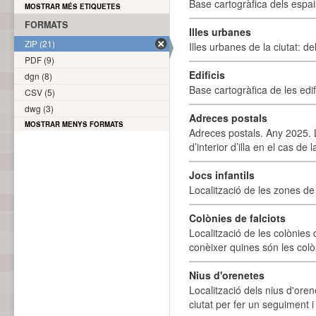
Base cartogràfica dels espais
MOSTRAR MÉS ETIQUETES
FORMATS
Illes urbanes
ZIP (21)
Illes urbanes de la ciutat: de
PDF (9)
Edificis
dgn (8)
Base cartogràfica de les edif
CSV (5)
dwg (3)
Adreces postals
MOSTRAR MENYS FORMATS
Adreces postals. Any 2025. L
d’interior d’illa en el cas de
Jocs infantils
Localització de les zones de j
Colònies de falciots
Localització de les colònies d
conèixer quines són les colòn
Nius d'orenetes
Localització dels nius d'oren
ciutat per fer un seguiment i 