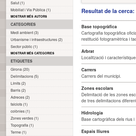
Salut (1)
Mobiliat i Via Pública (1)
Resultat de la cerca
MOSTRAR MÉS AUTORS
CATEGORIES
Base topogràfica
Medi ambient (3)
Cartografia topogràfica ofic
restitució fotogramètrica i ta
Urbanisme i infraestructures (2)
Sector públic (1)
Arbrat
MOSTRAR MÉS CATEGORIES
Localització i característique
ETIQUETES
Girona (20)
Carrers
Carrers del municipi.
Delimitacions (5)
Límits (2)
Zones escolars
Barris (2)
Delimitació de les zones esc
Adreces (2)
de tres delimitacions difere
falciots (1)
colònies (1)
Hidrologia
Zones verdes (1)
Base cartogràfica dels rius i 
Topografia (1)
Espais lliures
Terme (1)