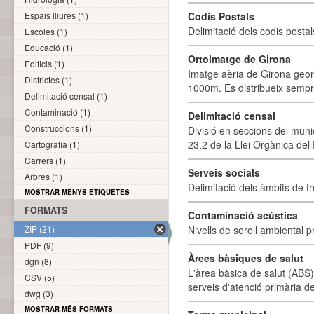
Espais lliures (1)
Codis Postals
Delimitació dels codis posta
Escoles (1)
Educació (1)
Ortoimatge de Girona
Edificis (1)
Imatge aèria de Girona geor
Districtes (1)
1000m. Es distribueix sempre
Delimitació censal (1)
Contaminació (1)
Delimitació censal
Construccions (1)
Divisió en seccions del muni
23.2 de la Llei Orgànica del
Cartografia (1)
Carrers (1)
Serveis socials
Arbres (1)
Delimitació dels àmbits de tr
MOSTRAR MENYS ETIQUETES
FORMATS
Contaminació acústica
ZIP (21)
Nivells de soroll ambiental p
PDF (9)
Àrees bàsiques de salut
dgn (8)
L'àrea bàsica de salut (ABS) 
CSV (5)
serveis d'atenció primària de
dwg (3)
MOSTRAR MÉS FORMATS