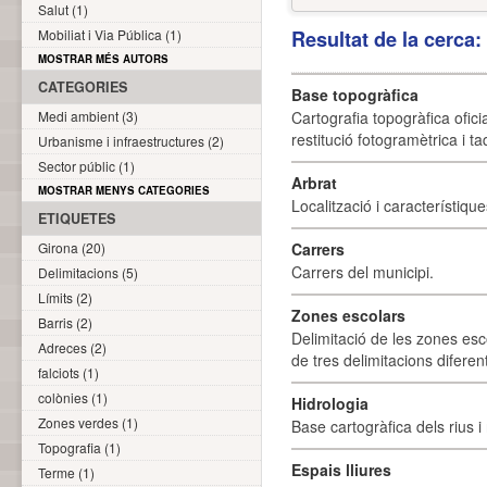
Salut (1)
Mobiliat i Via Pública (1)
Resultat de la cerca
MOSTRAR MÉS AUTORS
CATEGORIES
Base topogràfica
Medi ambient (3)
Cartografia topogràfica ofic
restitució fotogramètrica i ta
Urbanisme i infraestructures (2)
Sector públic (1)
Arbrat
MOSTRAR MENYS CATEGORIES
Localització i característique
ETIQUETES
Girona (20)
Carrers
Carrers del municipi.
Delimitacions (5)
Límits (2)
Zones escolars
Barris (2)
Delimitació de les zones esc
Adreces (2)
de tres delimitacions difere
falciots (1)
colònies (1)
Hidrologia
Zones verdes (1)
Base cartogràfica dels rius i 
Topografia (1)
Espais lliures
Terme (1)