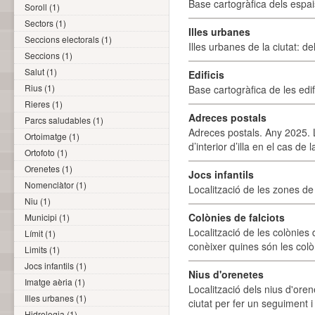
Base cartogràfica dels espais
Soroll (1)
Sectors (1)
Illes urbanes
Seccions electorals (1)
Illes urbanes de la ciutat: de
Seccions (1)
Salut (1)
Edificis
Rius (1)
Base cartogràfica de les edif
Rieres (1)
Adreces postals
Parcs saludables (1)
Adreces postals. Any 2025. L
Ortoimatge (1)
d’interior d’illa en el cas de
Ortofoto (1)
Orenetes (1)
Jocs infantils
Nomenclàtor (1)
Localització de les zones de j
Niu (1)
Colònies de falciots
Municipi (1)
Localització de les colònies d
Límit (1)
conèixer quines són les colòn
Limits (1)
Jocs infantils (1)
Nius d'orenetes
Imatge aèria (1)
Localització dels nius d'oren
Illes urbanes (1)
ciutat per fer un seguiment i 
Hidrologia (1)