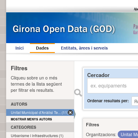
Inici
Dades
Entitats, àrees i serveis
Filtres
Cercador
Cliqueu sobre un o més
termes de la llista següent
per filtrar els resultats.
Ordenar resultats per
AUTORS
Unitat Municipal d'Anàlisi Te... (11)
MOSTRAR MENYS AUTORS
Filtres
CATEGORIES
Organitzacions:
Unitat Mu
Urbanisme i infraestructures (1)