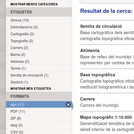
MOSTRAR MENYS CATEGORIES
Resultat de la cerca
ETIQUETES
Girona (10)
Sentits de circulació
Delimitacions (3)
Base cartogràfica dels sentit
Cartografia (3)
cartografia topogràfica ofici
Topografia (2)
Carrers (2)
Altimetria
Barris (2)
Base de relleu del municipi.
Adreces (2)
representen per corbes de ni
Terme (1)
Base topogràfica
Sentits de circulació (1)
Cartografia topogràfica ofic
Sectors (1)
restitució fotogramètrica i ta
MOSTRAR MÉS ETIQUETES
FORMATS
Carrers
dgn (11)
Carrers del municipi.
PDF (11)
Mapa topogràfic 1:10.000
ZIP (8)
Generalització temàtica de l
dwg (5)
detall inferior de la cartogra
CSV (2)