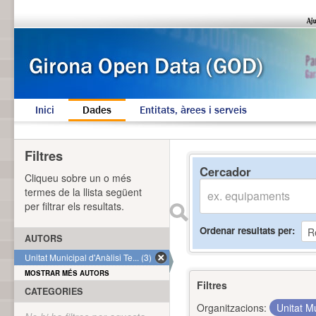
Inici
Dades
Entitats, àrees i serveis
Filtres
Cercador
Cliqueu sobre un o més
termes de la llista següent
per filtrar els resultats.
Ordenar resultats per
AUTORS
Unitat Municipal d'Anàlisi Te... (3)
MOSTRAR MÉS AUTORS
Filtres
CATEGORIES
Organitzacions:
Unitat Mu