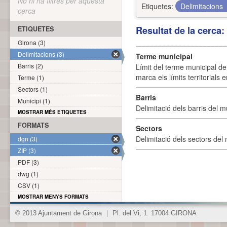
No hi ha filtres per aquesta
Etiquetes:
Delimitacions
cerca
Resultat de la cerca
ETIQUETES
Girona (3)
Delimitacions (3)
Terme municipal
Barris (2)
Límit del terme municipal de 
marca els límits territorials
Terme (1)
Sectors (1)
Barris
Municipi (1)
Delimitació dels barris del mu
MOSTRAR MÉS ETIQUETES
FORMATS
Sectors
Delimitació dels sectors del 
dgn (3)
ZIP (3)
PDF (3)
dwg (1)
CSV (1)
MOSTRAR MENYS FORMATS
© 2013 Ajuntament de Girona
|
Pl. del Vi, 1. 17004 GIRONA