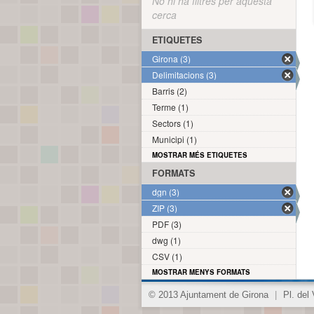
No hi ha filtres per aquesta
cerca
ETIQUETES
Girona (3)
Delimitacions (3)
Barris (2)
Terme (1)
Sectors (1)
Municipi (1)
MOSTRAR MÉS ETIQUETES
FORMATS
dgn (3)
ZIP (3)
PDF (3)
dwg (1)
CSV (1)
MOSTRAR MENYS FORMATS
© 2013 Ajuntament de Girona
|
Pl. del