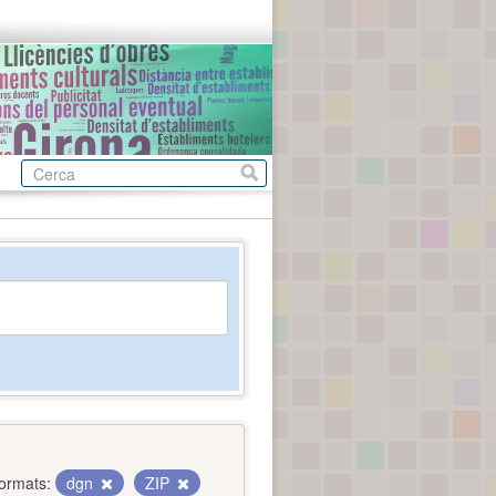
ormats:
dgn
ZIP