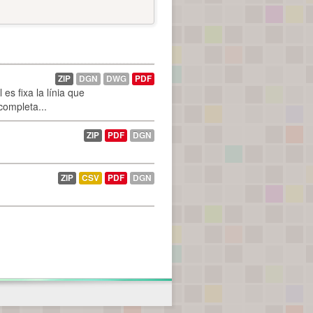
ZIP
DGN
DWG
PDF
es fixa la línia que
 completa...
ZIP
PDF
DGN
ZIP
CSV
PDF
DGN