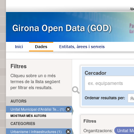
Inici
Dades
Entitats, àrees i serveis
Filtres
Cercador
Cliqueu sobre un o més
termes de la llista següent
per filtrar els resultats.
Ordenar resultats per
AUTORS
Unitat Municipal d'Anàlisi Te... (1)
MOSTRAR MÉS AUTORS
Filtres
CATEGORIES
Organitzacions:
Unitat Mu
Urbanisme i infraestructures (1)