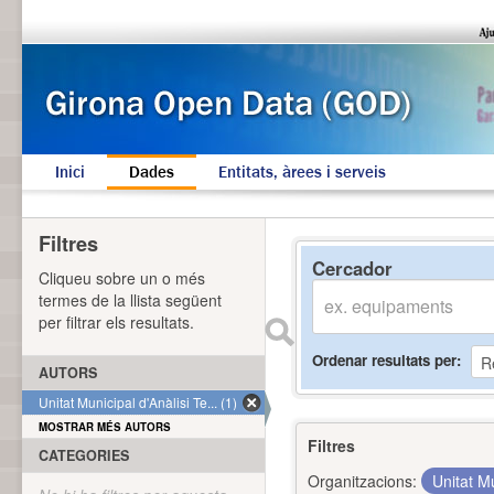
Inici
Dades
Entitats, àrees i serveis
Filtres
Cercador
Cliqueu sobre un o més
termes de la llista següent
per filtrar els resultats.
Ordenar resultats per
AUTORS
Unitat Municipal d'Anàlisi Te... (1)
MOSTRAR MÉS AUTORS
Filtres
CATEGORIES
Organitzacions:
Unitat Mu