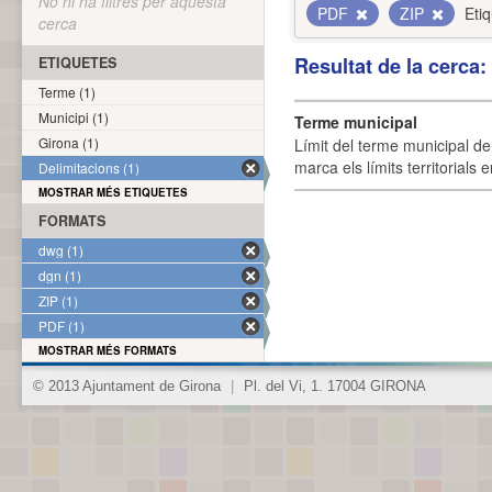
No hi ha filtres per aquesta
PDF
ZIP
Eti
cerca
Resultat de la cerca
ETIQUETES
Terme (1)
Municipi (1)
Terme municipal
Girona (1)
Límit del terme municipal de 
marca els límits territorials
Delimitacions (1)
MOSTRAR MÉS ETIQUETES
FORMATS
dwg (1)
dgn (1)
ZIP (1)
PDF (1)
MOSTRAR MÉS FORMATS
© 2013 Ajuntament de Girona
|
Pl. del Vi, 1. 17004 GIRONA