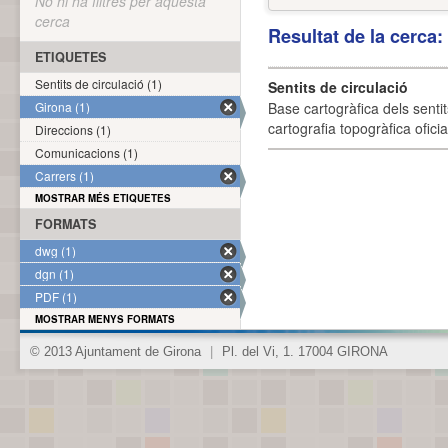
No hi ha filtres per aquesta
cerca
Resultat de la cerca
ETIQUETES
Sentits de circulació (1)
Sentits de circulació
Girona (1)
Base cartogràfica dels sentit
cartografia topogràfica ofici
Direccions (1)
Comunicacions (1)
Carrers (1)
MOSTRAR MÉS ETIQUETES
FORMATS
dwg (1)
dgn (1)
PDF (1)
MOSTRAR MENYS FORMATS
© 2013 Ajuntament de Girona
|
Pl. del Vi, 1. 17004 GIRONA