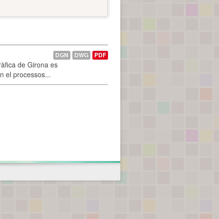
DGN
DWG
PDF
ràfica de Girona es
n el processos...