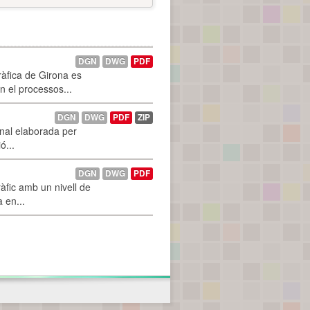
DGN
DWG
PDF
ràfica de Girona es
n el processos...
DGN
DWG
PDF
ZIP
onal elaborada per
ó...
DGN
DWG
PDF
àfic amb un nivell de
a en...