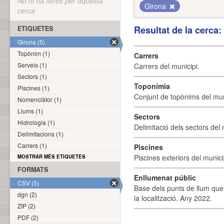
No hi ha filtres per aquesta
Girona
cerca
Resultat de la cerca
ETIQUETES
Girona (5)
Topònim (1)
Carrers
Serveis (1)
Carrers del municipi.
Sectors (1)
Toponímia
Piscines (1)
Conjunt de topònims del mun
Nomenclàtor (1)
Llums (1)
Sectors
Hidrologia (1)
Delimitació dels sectors del 
Delimitacions (1)
Carrers (1)
Piscines
Piscines exteriors del munici
MOSTRAR MÉS ETIQUETES
FORMATS
Enllumenat públic
CSV (5)
Base dels punts de llum que 
dgn (2)
la localització. Any 2022.
ZIP (2)
PDF (2)