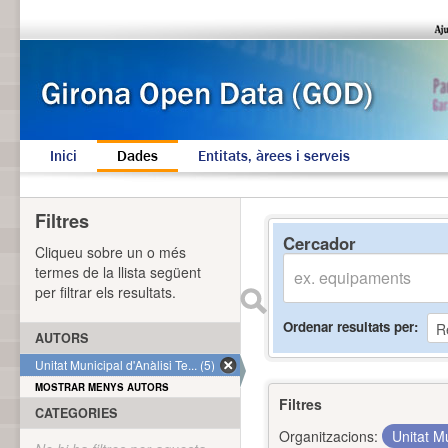
Inici
Dades
Entitats, àrees i serveis
Filtres
Cercador
Cliqueu sobre un o més
termes de la llista següent
per filtrar els resultats.
Ordenar resultats per
AUTORS
Unitat Municipal d'Anàlisi Te... (5)
MOSTRAR MENYS AUTORS
Filtres
CATEGORIES
Organitzacions:
Unitat Mu