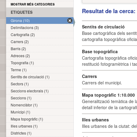
MOSTRAR MÉS CATEGORIES
Resultat de la cerca
ETIQUETES
Girona (10)
Sentits de circulació
Delimitacions (3)
Base cartogràfica dels sentit
Cartografia (2)
cartografia topogràfica ofici
Carrers (2)
Barris (2)
Base topogràfica
Adreces (2)
Cartografia topogràfica ofic
Topografia (1)
restitució fotogramètrica i ta
Terme (1)
Carrers
Sentits de circulació (1)
Carrers del municipi.
Sectors (1)
Seccions electorals (1)
Mapa topogràfic 1:10.000
Seccions (1)
Generalització temàtica de l
Nomenclàtor (1)
detall inferior de la cartogra
Municipi (1)
Mapa topogràfic (1)
Illes urbanes
Illes urbanes de la ciutat: de
Illes urbanes (1)
Districtes (1)