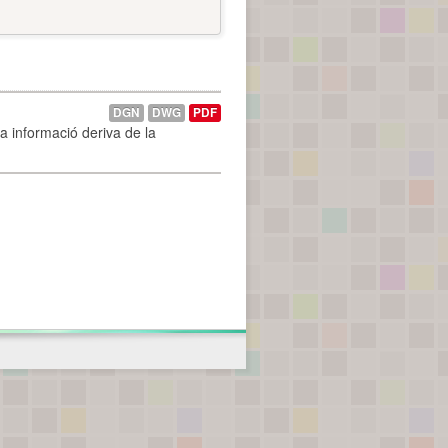
DGN
DWG
PDF
La informació deriva de la