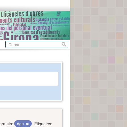
ormats:
dgn
Etiquetes: