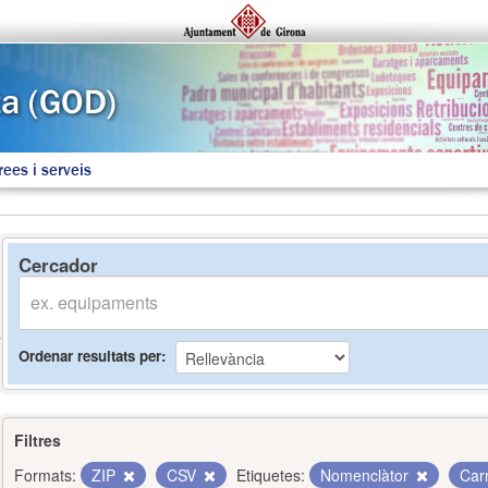
rees i serveis
Cercador
Ordenar resultats per
Filtres
Formats:
ZIP
CSV
Etiquetes:
Nomenclàtor
Car