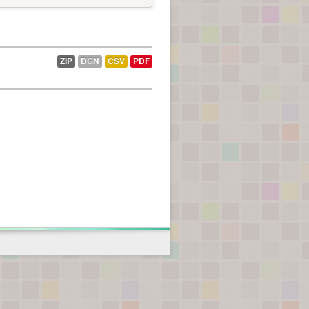
ZIP
DGN
CSV
PDF