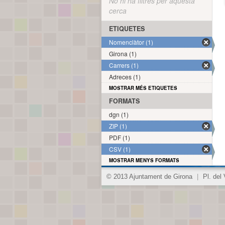
No hi ha filtres per aquesta
cerca
ETIQUETES
Nomenclàtor (1)
Girona (1)
Carrers (1)
Adreces (1)
MOSTRAR MÉS ETIQUETES
FORMATS
dgn (1)
ZIP (1)
PDF (1)
CSV (1)
MOSTRAR MENYS FORMATS
© 2013 Ajuntament de Girona
|
Pl. del