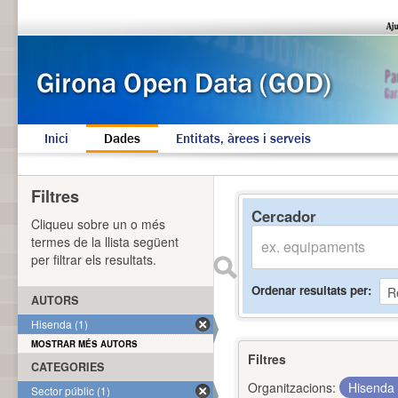
Inici
Dades
Entitats, àrees i serveis
Filtres
Cercador
Cliqueu sobre un o més
termes de la llista següent
per filtrar els resultats.
Ordenar resultats per
AUTORS
Hisenda (1)
MOSTRAR MÉS AUTORS
Filtres
CATEGORIES
Organitzacions:
Hisenda
Sector públic (1)